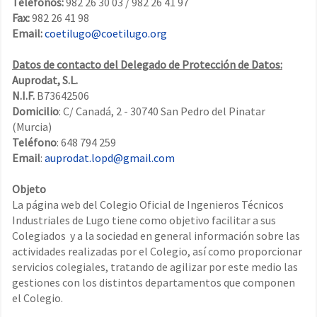
Teléfonos:
982 26 30 03 / 982 26 41 97
Fax:
982 26 41 98
Email:
coetilugo@coetilugo.org
Datos de contacto del Delegado de Protección de Datos:
Auprodat, S.L.
N.I.F.
B73642506
Domicilio
: C/ Canadá, 2 - 30740 San Pedro del Pinatar
(Murcia)
Teléfono
: 648 794 259
Email
:
auprodat.lopd@gmail.com
Objeto
La página web del Colegio Oficial de Ingenieros Técnicos
Industriales de Lugo tiene como objetivo facilitar a sus
Colegiados y a la sociedad en general información sobre las
actividades realizadas por el Colegio, así como proporcionar
servicios colegiales, tratando de agilizar por este medio las
gestiones con los distintos departamentos que componen
el Colegio.