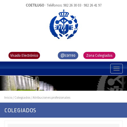
COETILUGO
· Teléfonos: 982 26 30 03 · 982 26 41 97
@correo
Visado Electrónico
Zona Colegiados
Inicio / Colegiados / Atribuciones profesionales
COLEGIADOS